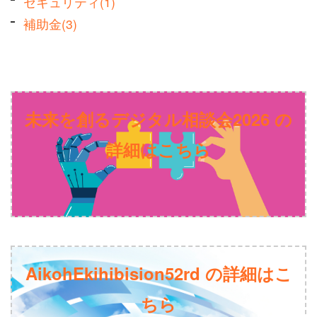
セキュリティ(1)
補助金(3)
未来を創るデジタル相談会2026 の
詳細はこちら
AikohEkihibision52rd の詳細はこ
ちら