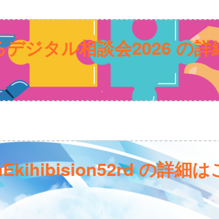
デジタル相談会2026 の
hEkihibision52rd の詳