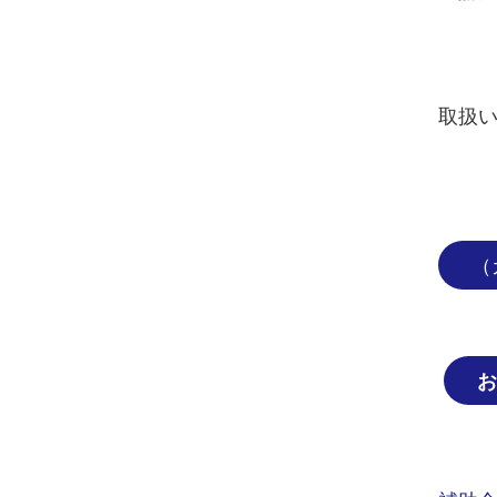
取扱
（
お